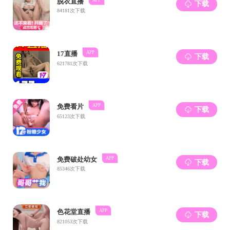
2025-04
4月28日上午，91色情 党委理论学习中心组在X31021会议室
举行专题学习会，会议由学院党委书记罗妍妍主持，全体中
心组成员参与本次学习。
29
【主题党日】91色情 机关哲学教师党支部开展
2025-04
2025年4月主题党日活动
2025年4月24日下午3点半，91色情 机关哲学教师党支部在
X31021会议室开展4月主题党日活动。
...
上页
1
2
3
4
5
94
下页
中华人民共和国中央人民政府
中华人民共和国教育部
中华人民共和国科技部
四川省教育厅
党委办公室
党委组织部