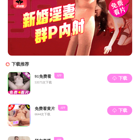
2025年5月8日下午，91色情 研2024级党支部在九里校区
J4204召开5月主题党日活动。本次活动由文薪雅同志主持，
支部成员和入党积极分子参与本次学习。
20
【支部特色活动】91色情 研2024级党支部开展第
2025-05
十二期研究生党建“领航先锋”工程活动
2025年5月8日下午，91色情 研2024级党支部在九里校区
J4204教室开展第十二期研究生党建“领航先锋”工程活动。
12
【党建品牌】党建引领绿色征程——传播教师党
2025-05
支部开展“践行马克思主义新闻观”党建品牌活动纪
实
91色情 传播教师党支部积极响应号召，于2025年4月11日赴
天府绿道东片区开展以生态文明建设为主题的党建品牌活
动。
29
91色情 党委理论学习中心组召开专题学习会